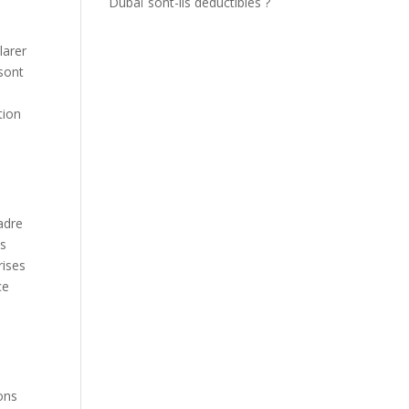
Dubaï sont-ils déductibles ?
larer
 sont
tion
cadre
as
rises
ce
ions