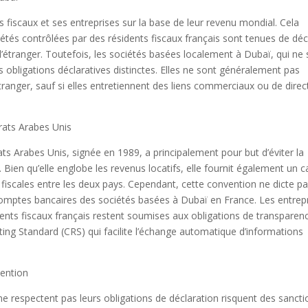
s fiscaux et ses entreprises sur la base de leur revenu mondial. Cela
ciétés contrôlées par des résidents fiscaux français sont tenues de déc
 l’étranger. Toutefois, les sociétés basées localement à Dubaï, qui ne
es obligations déclaratives distinctes. Elles ne sont généralement pas
tranger, sauf si elles entretiennent des liens commerciaux ou de direc
rats Arabes Unis
ats Arabes Unis, signée en 1989, a principalement pour but d’éviter la
. Bien qu’elle englobe les revenus locatifs, elle fournit également un 
 fiscales entre les deux pays. Cependant, cette convention ne dicte p
comptes bancaires des sociétés basées à Dubaï en France. Les entrep
idents fiscaux français restent soumises aux obligations de transparen
ing Standard (CRS) qui facilite l’échange automatique d’informations
ention
 ne respectent pas leurs obligations de déclaration risquent des sanct