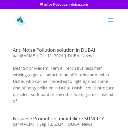
infos@decouvrirdubai.com
Anti Noise Pollution solution in DUBAI
par
@ACIAF
|
Oct 19, 2024
|
DUBAI News
Dear Sir or Madam, I am a French business man,
wishing to get a contact of an official department in
Dubai, who can be interested to fight against some
kind of noisy pollution in Dubai. I wish I could introduce
our silent surfboard or any other water games instead
of...
Nouvelle Promotion Immobilière SUNCITY
par
@ACIAF
|
Sep 12, 2024
|
DUBAI News