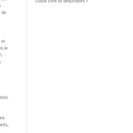
Dubaï sont-ils déductibles ?
s
e de
 et
ns le
en
s
ation
ire
arés,