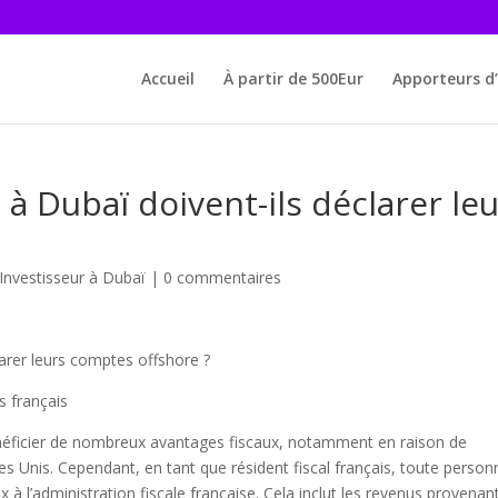
Accueil
À partir de 500Eur
Apporteurs d’
 à Dubaï doivent-ils déclarer le
Investisseur à Dubaï
|
0 commentaires
larer leurs comptes offshore ?
s français
bénéficier de nombreux avantages fiscaux, notamment en raison de
es Unis. Cependant, en tant que résident fiscal français, toute person
à l’administration fiscale française. Cela inclut les revenus provenan