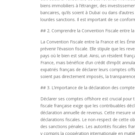
biens immobiliers à l’étranger, des investisseme
bancaires, qu’ils soient à Dubaï ou dans d’autres 
lourdes sanctions. Il est important de se conform
## 2. Comprendre la Convention Fiscale entre la
La Convention Fiscale entre la France et les Émir
prévenir l’évasion fiscale. Elle stipule que les 
pays où le bien est situé. Ainsi, un résident fra
France, mais bénéficie d’un crédit d’impôt annul
expatriés français de déclarer leurs comptes of
soient pas directement imposés, la transparence 
## 3. L’importance de la déclaration des compte
Déclarer ses comptes offshore est crucial pour t
fiscale française exige que les contribuables déc
déclaration annuelle de revenus. Cette mesure vis
déclarations fiscales. Le non-respect de cette 
des sanctions pénales. Les autorités fiscales fr
y compris la coopération internationale en matiè