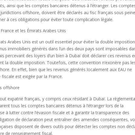
nts, ainsi que les comptes bancaires détenus à l’étranger. Les compte
juridictions offshore, doivent être déclarés au fisc français sous pein
er à ces obligations pour éviter toute complication légale.
 France et les Émirats Arabes Unis
ats Arabes Unis est un outil essentiel pour éviter la double imposition
revenus immobiliers générés dans l’un des deux pays sont imposables da
nçais percevant des loyers d’un bien à Dubaï doit déclarer ces revenus 
ant la double imposition. Toutefois, cette convention n’exonère pas le
fshore. En effet, bien que les revenus générés localement aux EAU ne
fiscale est exigée par la France.
s offshore
out expatrié français, y compris ceux résidant à Dubaï. La règlement
larent tous les comptes bancaires détenus à l’étranger lors de la
e à lutter contre l’évasion fiscale et à garantir la transparence des
obligation de déclaration peut entraîner des amendes conséquentes, vo
ançaises disposent de divers outils pour détecter les comptes non décl
re de renseignement fiscal.