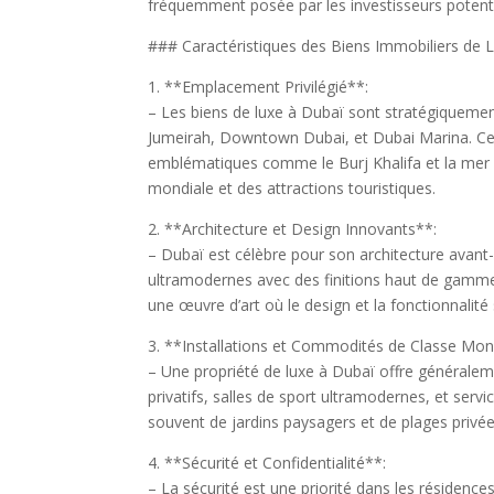
fréquemment posée par les investisseurs potenti
### Caractéristiques des Biens Immobiliers de 
1. **Emplacement Privilégié**:
– Les biens de luxe à Dubaï sont stratégiquement 
Jumeirah, Downtown Dubai, et Dubai Marina. Ce
emblématiques comme le Burj Khalifa et la mer
mondiale et des attractions touristiques.
2. **Architecture et Design Innovants**:
– Dubaï est célèbre pour son architecture avant
ultramodernes avec des finitions haut de gamme.
une œuvre d’art où le design et la fonctionnali
3. **Installations et Commodités de Classe Mon
– Une propriété de luxe à Dubaï offre généraleme
privatifs, salles de sport ultramodernes, et ser
souvent de jardins paysagers et de plages privée
4. **Sécurité et Confidentialité**:
– La sécurité est une priorité dans les résidenc