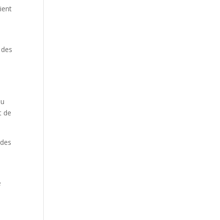
ient
 des
du
t de
 des
e