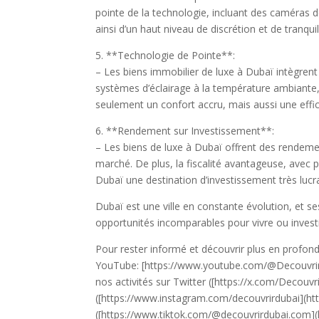
pointe de la technologie, incluant des caméras d
ainsi d’un haut niveau de discrétion et de tranquill
5. **Technologie de Pointe**:
– Les biens immobilier de luxe à Dubaï intègrent 
systèmes d’éclairage à la température ambiante, 
seulement un confort accru, mais aussi une effi
6. **Rendement sur Investissement**:
– Les biens de luxe à Dubaï offrent des rendem
marché. De plus, la fiscalité avantageuse, avec p
Dubaï une destination d’investissement très lucra
Dubaï est une ville en constante évolution, et 
opportunités incomparables pour vivre ou invest
Pour rester informé et découvrir plus en profon
YouTube: [https://www.youtube.com/@DecouvrirD
nos activités sur Twitter ([https://x.com/Decouv
([https://www.instagram.com/decouvrirdubai](ht
([https://www.tiktok.com/@decouvrirdubai.com](