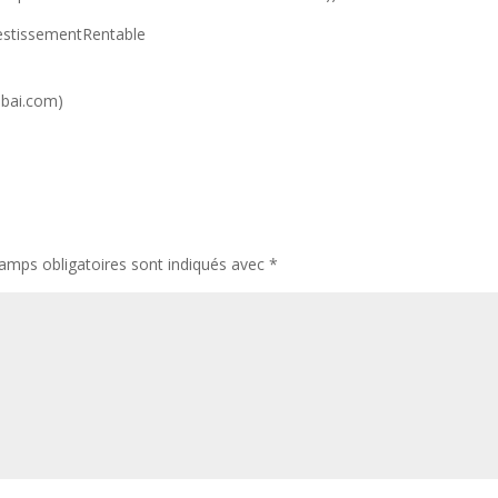
estissementRentable
ubai.com)
amps obligatoires sont indiqués avec
*