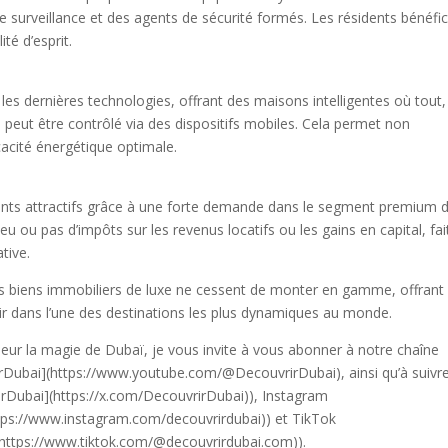
e surveillance et des agents de sécurité formés. Les résidents bénéfic
ité d’esprit.
les dernières technologies, offrant des maisons intelligentes où tout,
peut être contrôlé via des dispositifs mobiles. Cela permet non
cacité énergétique optimale.
ents attractifs grâce à une forte demande dans le segment premium 
eu ou pas d’impôts sur les revenus locatifs ou les gains en capital, fai
tive.
ses biens immobiliers de luxe ne cessent de monter en gamme, offrant
ir dans l’une des destinations les plus dynamiques au monde.
deur la magie de Dubaï, je vous invite à vous abonner à notre chaîne
ubai](https://www.youtube.com/@DecouvrirDubai), ainsi qu’à suivr
rirDubai](https://x.com/DecouvrirDubai)), Instagram
tps://www.instagram.com/decouvrirdubai)) et TikTok
https://www.tiktok.com/@decouvrirdubai.com)).